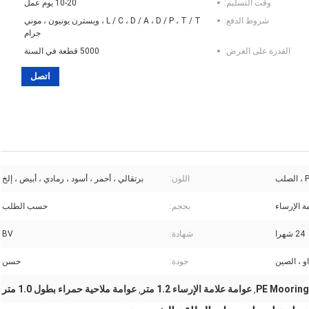
وقت التسليم:
10-20 يوم عمل
شروط الدفع:
L / C ، D / A ، D / P ، T / T ، ويسترن يونيون ، موني
جرام
القدرة على العرض:
5000 قطعة في السنة
اتصل
لب
اللون:
برتقالي ، أحمر ، أسود ، رمادي ، أبيض ، إلخ
ة الإرساء
بحجم:
حسب الطلب
24 شهرا
شهادة:
BV
و ، الصين
جودة:
حسن
عوامة علامة الإرساء 1.2 متر
عوامة ملاحية حمراء بطول 1.0 متر
,
,