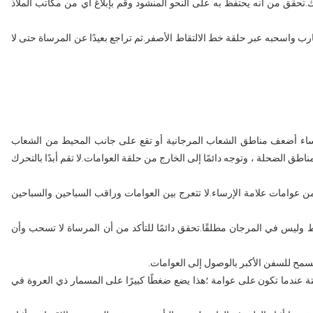
تحقق من أنه يحتفظ به على النحو المنشود وقم بإبلاغ أي من مكاتب الملاذ
رب واسحبه عبر حلقة خط الالتقاط الأصفر.ثم تراجع بعيدًا عن المرساة حتى لا
رساء أضعف مناطق الشعاب المرجانية أو تقع على جانب المحيط من الشعاب
طق الضحلة ، وتوجه دائمًا إلى الخارج من حلقة العوامات.لا تقم أبدًا بالتحرك
 عوامات علامة الإرساء.لا تتعرج بين العوامات وراقب السباحين والسباحين
ط وليس في المرجان مطلقًا.تحقق دائمًا للتأكد من أن المرساة لا تسحب وأن
يسمح للسفن الأكبر بالوصول إلى العوامات.
ة عندما تكون على عوامة ؛هذا يضع ضغطًا كبيرًا على المسمار ذي العروة في