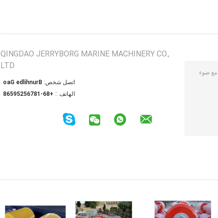
QINGDAO JERRYBORG MARINE MACHINERY CO.,
LTD
اتصل شخص:
Brunhilde Gao
الهاتف ::
+86-18765259568