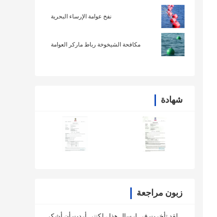
نفخ عوامة الإرساء البحرية
مكافحة الشيخوخة رباط ماركر العوامة
شهادة
زبون مراجعة
لقد تأخرت في إرسال هذا ، لكنني أردت أن أشكر