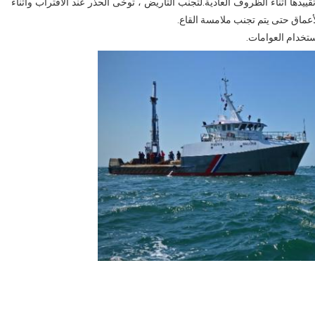
ييدها أثناء الظروف العادية.لتجنب التأريض ، توخى الحذر عند الاقتراب وأثناء
أعماق حتى يتم تجنب ملامسة القاع.
ستخدام العوامات.