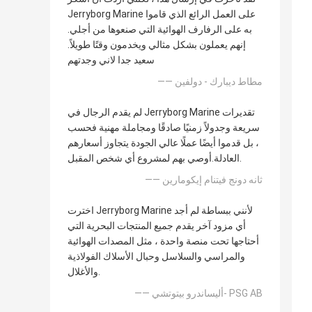
Jerryborg Marine على العمل الرائع الذي قاموا
به على الرفارف الهوائية التي صنعوها من أجلي.
إنهم يعملون بشكل مثالي ويخدمون وقتًا طويلاً.
سعيد جدا لاني وجدتهم
—— مطاط ديبارك - دولفين
لم يقدم الرجال في Jerryborg Marine تقديرات
سريعة وجدولاً زمنيًا صادقًا ومجاملة مهنية فحسب
، بل قدموا أيضًا عملًا عالي الجودة يتجاوز أسعارهم
العادلة.أوصي بهم لمشروع أي شخص المقبل.
—— ثانه دونج فيتنام إيكومارين
اخترت Jerryborg Marine لأنني ببساطة لم أجد
أي مزود آخر يقدم جميع المنتجات البحرية التي
أحتاجها تحت منصة واحدة ، مثل المصدات الهوائية
والمراسي والسلاسل وحبال الأسلاك الفولاذية
والأغلال.
—— أليساندرو بيتوتشي- PSG AB