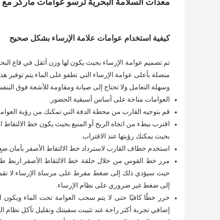
معدات السلامة البحرية لرسو عوامات ماركر مع 
كيفية استخدام عوامات علامة الإرساء بشكل صحيح
تم تصميم عوامة الإرساء بحيث يكون لها وزن أثقل في قاع البح
متصلة بأعلى عوامة الإرساء التي تطفو على الماء.يتم توفير ه
وسهلة التعامل ولا تحتاج إلى صيانة ومقاومة للأشعة فوق البنفس
العوامات متاحة على أساس أسبقية الحضور.
قم بتوجيه القارب من محطة الدفة التي تمكنك من رؤية العوامة أ
اقترب ببطء من اتجاه الريح أو المنبع بحيث يكون خط الالتقاط
بحيث يمكنك رؤيتها عند الاقتراب.
استخدم خطاف القارب لاسترداد خط الالتقاط الأصفر بأمان.ضع 
مرر خط القوس من خلال حلقة خط الالتقاط الأصفر.اربط طر
حيث سيؤدي ذلك إلى ضغط مفرط على مرساة الإرساء.لا تقم ب
إلى ضغط غير ضروري على نظام الإرساء.
حرر خطًا كافيًا حتى لا يتم سحب العوامة تحت الماء ويكون 
إضافي تجربة أكثر راحة عند تثبيت سفينتك وتقليل تآكل نظام ال