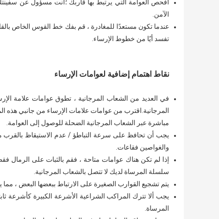
افحص العوامة التي يرتبط بها قاربك ؛أنت مسؤول عن سفينتك.
الآمن.
عندما تكون مستعدًا للمغادرة ، قم بفك خط القوس الخاص بالقا
تفسد أيًا من خطوط الإرساء.
نقاط اهتمام إضافية لعوامات الإرساء
في العديد من الشعاب المرجانية ، تطوق عوامات علامة الإ
المرجانية.اقترب من عوامات علامات الإرساء من جانبي هذه المنا
مباشرة عبر الشعاب المرجانية الضحلة للوصول إلى العوامة.
يجب أن تحافظ على سرعة التباطؤ / عدم الاستيقاظ بالقرب من
والغواصين فقاعات.
إذا لم تكن هناك عوامات متاحة ، فقم بالثبات على الرمال فق
سلسلة المرساة لديك لا تتصل بالشعاب المرجانية.
يتم تشجيع القوارب الصغيرة على الارتباط ببعضها البعض ، مما 
يجب ألا تترك المراكب الشراعية الأشرعة الكبيرة كأشرعة ثابت
المرساة.