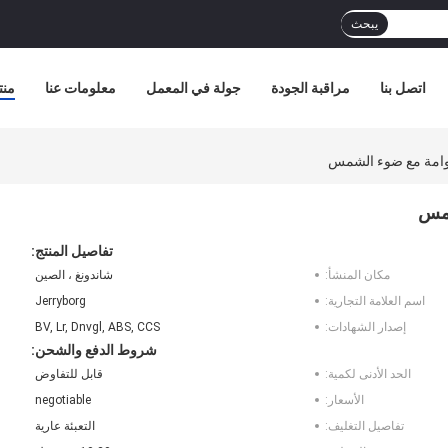
يبحث
اتصل بنا
مراقبة الجودة
جولة في المعمل
معلومات عنا
منت
عوامة مع ضوء الشمس
شمس
تفاصيل المنتج:
مكان المنشأ:
شاندونغ ، الصين
اسم العلامة التجارية:
Jerryborg
إصدار الشهادات:
BV, Lr, Dnvgl, ABS, CCS
شروط الدفع والشحن:
الحد الأدنى لكمية:
قابل للتفاوض
الأسعار:
negotiable
تفاصيل التغليف:
التعبئة عارية