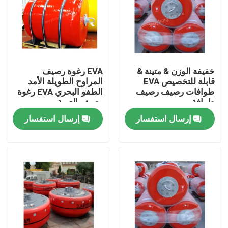
خفيفة الوزن & متينة &
EVA رغوة رصيف
قابلة للتخصيص EVA
المراوح الطويلة الأمد
طوافات رصيف رصيف
الطفو البحري EVA رغوة
طوافة
رصيف العربة
إرسال استفسار
إرسال استفسار
مسكن
منتجات
معلومات عنا