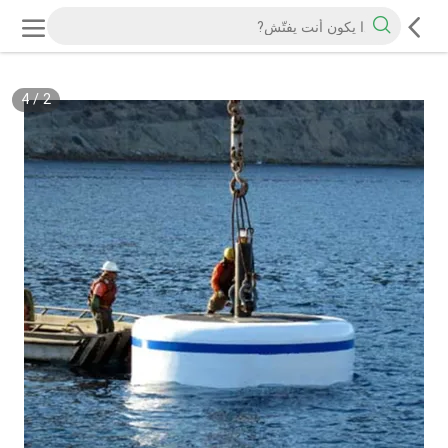
4
/
2