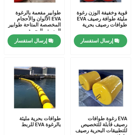
قوية وخفيفة الوزن رغوة
طوابير مفعمة بالرغوة
جولة في المعمل
مليئة طوافة رصيف EVA
EVA الألوان والأحجام
طوافات رصيف بحرية
المخصصة المتاحة طوابير
الرصيف البحرية
مراقبة الجودة
إرسال استفسار
إرسال استفسار
اتصل بنا
أخبار
حالات
رفرف يوكوهاما الهوائي
EVA رغوة طوافات
طوافات بحرية مليئة
رصيف قابلة للتخصيص
بالرغوة EVA للربط
للتطبيقات البحرية رصيف
درابزين هوائي مائي