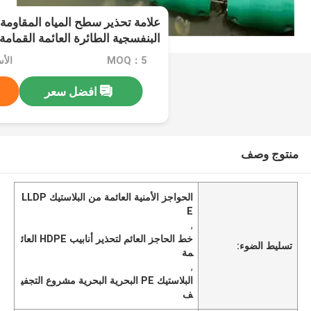
علامة تحذير سطح المياه المقاومة
البنفسجية الطائرة العائمة القمامة 
MOQ：5
الأسع
افضل سعر
منتوج وصف
الحواجز الأمنية العائمة من البلاستيك LLDP
E
,
خط الحاجز العائم لتحذير أنابيب HDPE العائ
تسليط الضوء:
مة
,
البلاستيك PE البحرية البحرية مشروع التجفي
ف