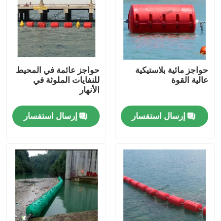
جولة في المعمل
مراقبة الجودة
حواجز مائية بلاستيكية
حواجز عائمة في المحيط
عالية القوة
للنفايات الملوثة في
الأنهار
اتصل بنا
إرسال استفسار
إرسال استفسار
أخبار
حالات
رفرف يوكوهاما الهوائي
درابزين هوائي مائي