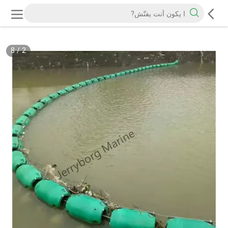
8
/
2