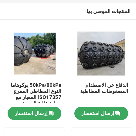
المنتجات الموصى بها
الدفاع عن الاصطدام
50kPa/80kPa يوكوهاما
المضغوطات المطاطية
النوع المطاطي المفرج
مسكن
ISO17357 المعيار مع
حماية عالية الجودة
إرسال استفسار
إرسال استفسار
منتجات
معلومات عنا