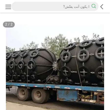
2
/
2