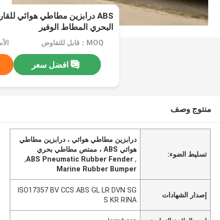
ABS درابزين مطاطي هوائي للقا
البحري المطاط الوفير
MOQ：قابل للتفاوض
الأسعا
افضل سعر
منتوج وصف
درابزين مطاطي هوائي ، درابزين مطاطي
هوائي ABS ، ممتص مطاطي بحري
تسليط الضوء:
,
ABS Pneumatic Rubber Fender
,
Marine Rubber Bumper
ISO17357 BV CCS ABS GL LR DVN SG
إصدار الشهادات
S KR RINA