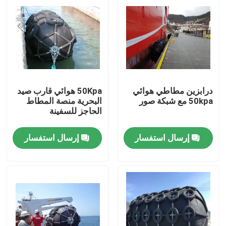
درابزين مطاطي هوائي
50Kpa هوائي قارب صيد
50kpa مع شبكة صور
البحرية منصة المطاط
الحاجز للسفينة
إرسال استفسار
إرسال استفسار
مسكن
منتجات
معلومات عنا